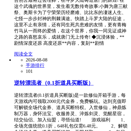
告别苦难将过去埋葬，在斗罗大陆铸造唐门的辉煌! 在
这个武魂的世界里，发生着无数传奇故事:小舞为唐三献
祭、奥斯卡为了宁荣荣历经磨难、比比东的凄迷人生、
七怪一步步封神的荆棘满途。快踏上斗罗大陆的征途，
这里不止有亲情，还有同生死共患难的友情，更有青梅
竹马从一而终的爱情，在这个世界，你我一同见证成神
之路的喜怒哀乐，成就唐门无上传奇! ◆沉浸体验，**
剧情深度还原 高度还原**内容，复刻**剧情
阅读全文
2026-08-08
手游排行
101
逆转漂流者（0.1折道具买断版）
逆转漂流者(0.1折道具买断版)是一款修仙开箱手游，每
天游戏内可领取2000元代金券，免费畅玩。达到充值即
可解锁全场代金券、道具买断特权。入世修仙，神鼎炼
制万器，身怀法宝、收服兽灵、淬炼剑灵、觉醒星宿，
结交仙侣、加入仙盟，寻悟仙道! 游戏福利 1、
全场充值统统0.1折，648礼包仅需6.48元。 2、解锁