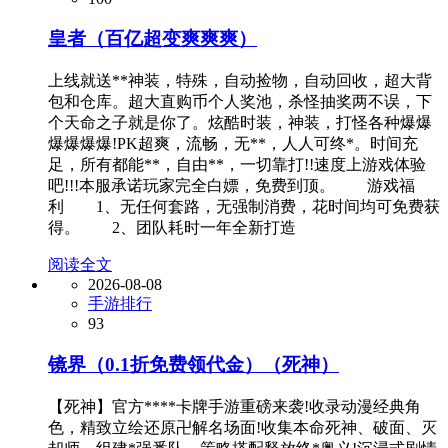
皇者（百亿超变爽爽爽）
上线就送**神装，特殊，自动捡物，自动回收，超大背
包和仓库。超大直购币个人奖池，杀怪抽奖两不误，下
个天命之子就是你了。炫酷时装，神装，打怪各种爆爆
爆爆爆爆!PK超爽，流畅，无**，人人可终*。时间充
足，所有都能**，自由**，一切靠打!!速度上游戏体验
吧!!!本服承诺玩家完全白嫖，免费到顶。 游戏福
利 1、无任何套路，无强制消费，花时间均可免费获
得。 2、团队耗时一年全新打造
阅读全文
2026-08-08
手游排行
93
镜界（0.1折免费领代金）（死神）
【死神】官方****卡牌手游重磅来袭!收录动漫经典角
色，精致立绘还原卍解名场面!收集本命死神、破面、灭