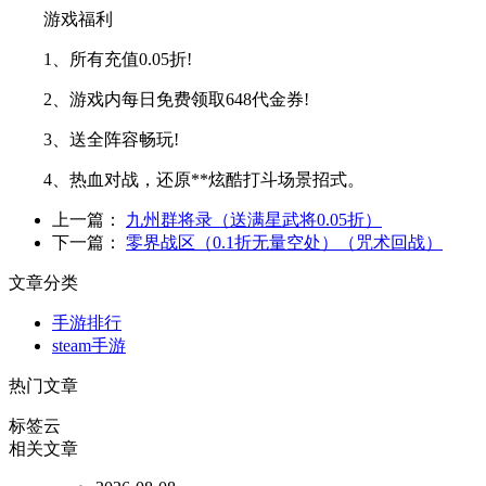
游戏福利
1、所有充值0.05折!
2、游戏内每日免费领取648代金券!
3、送全阵容畅玩!
4、热血对战，还原**炫酷打斗场景招式。
上一篇：
九州群将录（送满星武将0.05折）
下一篇：
零界战区（0.1折无量空处）（咒术回战）
文章分类
手游排行
steam手游
热门文章
标签云
相关文章