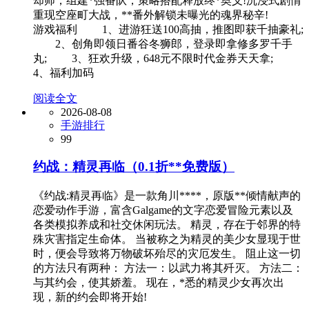
却师，组建*强番队，策略搭配释放终*奥义!沉浸式剧情
重现空座町大战，**番外解锁未曝光的魂界秘辛!
游戏福利 1、进游狂送100高抽，推图即获千抽豪礼;
2、创角即领日番谷冬狮郎，登录即拿修多罗千手
丸; 3、狂欢升级，648元不限时代金券天天拿;
4、福利加码
阅读全文
2026-08-08
手游排行
99
约战：精灵再临（0.1折**免费版）
《约战:精灵再临》是一款角川****，原版**倾情献声的
恋爱动作手游，富含Galgame的文字恋爱冒险元素以及
各类模拟养成和社交休闲玩法。 精灵，存在于邻界的特
殊灾害指定生命体。 当被称之为精灵的美少女显现于世
时，便会导致将万物破坏殆尽的灾厄发生。 阻止这一切
的方法只有两种： 方法一：以武力将其歼灭。 方法二：
与其约会，使其娇羞。 现在，*悉的精灵少女再次出
现，新的约会即将开始!