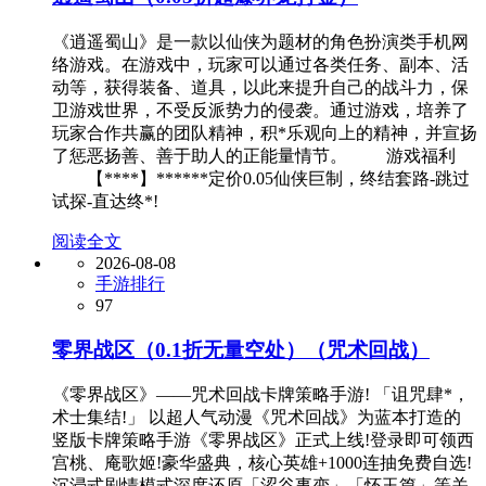
《逍遥蜀山》是一款以仙侠为题材的角色扮演类手机网
络游戏。在游戏中，玩家可以通过各类任务、副本、活
动等，获得装备、道具，以此来提升自己的战斗力，保
卫游戏世界，不受反派势力的侵袭。通过游戏，培养了
玩家合作共赢的团队精神，积*乐观向上的精神，并宣扬
了惩恶扬善、善于助人的正能量情节。 游戏福利
【****】******定价0.05仙侠巨制，终结套路-跳过
试探-直达终*!
阅读全文
2026-08-08
手游排行
97
零界战区（0.1折无量空处）（咒术回战）
《零界战区》——咒术回战卡牌策略手游! 「诅咒肆*，
术士集结!」 以超人气动漫《咒术回战》为蓝本打造的
竖版卡牌策略手游《零界战区》正式上线!登录即可领西
宫桃、庵歌姬!豪华盛典，核心英雄+1000连抽免费自选!
沉浸式剧情模式深度还原「涩谷事变」「怀玉篇」等关