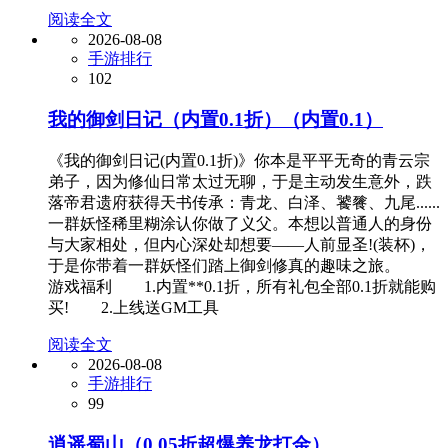
阅读全文
2026-08-08
手游排行
102
我的御剑日记（内置0.1折）（内置0.1）
《我的御剑日记(内置0.1折)》你本是平平无奇的青云宗
弟子，因为修仙日常太过无聊，于是主动发生意外，跌
落帝君遗府获得天书传承：青龙、白泽、饕餮、九尾......
一群妖怪稀里糊涂认你做了义父。本想以普通人的身份
与大家相处，但内心深处却想要——人前显圣!(装杯)，
于是你带着一群妖怪们踏上御剑修真的趣味之旅。
游戏福利 1.内置**0.1折，所有礼包全部0.1折就能购
买! 2.上线送GM工具
阅读全文
2026-08-08
手游排行
99
逍遥蜀山（0.05折超爆养龙打金）