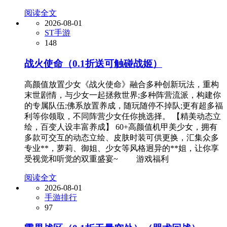
阅读全文
2026-08-01
ST手游
148
战火使命（0.1折送可触碰战姬）
高颜值放置少女《战火使命》融合多种创新玩法，重构
末世剧情，与少女一起拯救世界;多种阵营流派，构建你
的专属队伍;佛系放置养成，随玩随停不掉队;更有超多福
利等你领取，不同阵营少女任你挑选择。 【精美动态立
绘，百变人设丰富养成】 60+高颜值机甲美少女，拥有
多款可交互的动态立绘、皮肤时装可供更换，汇集众多
专业**，萝莉、御姐、少女等风格迥异的**姐，让你享
受视觉和听觉的双重盛宴~ 游戏福利
阅读全文
2026-08-01
手游排行
97