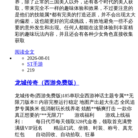
养，除了正常的三国美人以外，还有各个时代的美人获
取，带来完全不一样的趣味体验和效果，不过要注意的
是他们的技能属*都有完美的打造还原，并不会出现太大
的偏差，这也能更好的完成挑战，有效地避免一些不必
要的意外发生和出现。任何人都能在这里体验到丰富精
彩的趣味玩法内容，并且还会有各种少女角色直接收集
获取
阅读全文
2026-08-01
ST手游
219
龙城传奇（西游免费版）
龙城传奇(西游免费版)185单职业西游神话主题专属**无
限刀版本!! 内容完整运行稳定 地图产出超大生态 全民追
梦专属换米 低消耐玩长线养老 炫酷**畅爽打击 一款你
真正想要的“**无限刀” 游戏福利 游戏上线福
利： 每日代币每天领取328代金卷，领取首充满赞
满级VIP冠名 精品幻武、坐骑、时装、称号、真充
红包 自动回收、自动拾取、狂暴