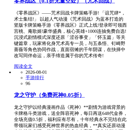
零界战区（0.1折无量空处）（咒术回战）
《零界战区》——咒术回战卡牌策略手游! 「诅咒肆*，
术士集结!」 以超人气动漫《咒术回战》为蓝本打造的
竖版卡牌策略手游《零界战区》正式上线!登录即可领西
宫桃、庵歌姬!豪华盛典，核心英雄+1000连抽免费自选!
沉浸式剧情模式深度还原「涩谷事变」「怀玉篇」等关
键篇章，玩家将化身咒术高专一员，与五条悟、钉崎野
蔷薇等角色协同作战，直面宿傩的千年阴谋，在抉择中
改写同伴命运，亲手缔造属于你的咒术传奇!
阅读全文
2026-08-01
手游排行
96
龙之守护（免费死神0.05折）
龙之守护以经典漫画作品《死神》**剧情为游戏背景的
卡牌格斗类游戏，送全阵容死神，每日再送648代金券，
全场充值0.5折，福利应有尽有，十年经典永不完结在此
带领玩家们感受死神世界的热血经典，**真实还原动漫