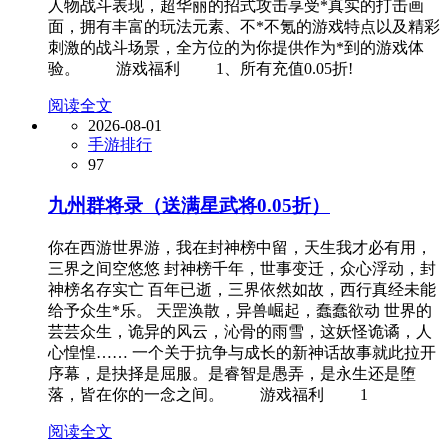
人物战斗表现，超华丽的招式攻击享受*真实的打击画
面，拥有丰富的玩法元素、不*不氪的游戏特点以及精彩
刺激的战斗场景，全方位的为你提供作为*到的游戏体
验。 游戏福利 1、所有充值0.05折!
阅读全文
2026-08-01
手游排行
97
九州群将录（送满星武将0.05折）
你在西游世界游，我在封神榜中留，天生我才必有用，
三界之间空悠悠 封神榜千年，世事变迁，众心浮动，封
神榜名存实亡 百年已逝，三界依然如故，西行真经未能
给予众生*乐。 天罡涣散，异兽崛起，蠢蠢欲动 世界的
芸芸众生，诡异的风云，沁骨的雨雪，这妖怪诡谲，人
心惶惶…… 一个关于抗争与成长的新神话故事就此拉开
序幕，是抉择是屈服。是睿智是愚弄，是永生还是堕
落，皆在你的一念之间。 游戏福利 1
阅读全文